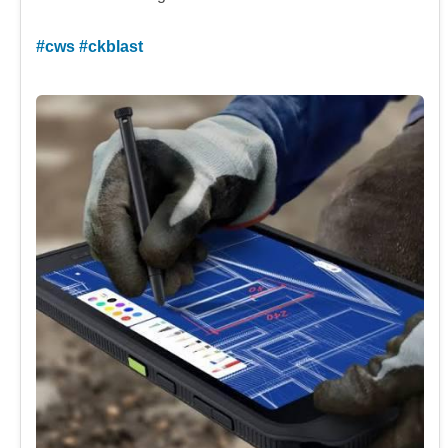
#
cws
#
ckblast