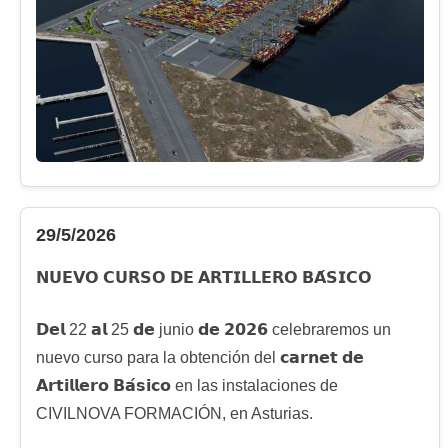
29/5/2026
𝗡𝗨𝗘𝗩𝗢 𝗖𝗨𝗥𝗦𝗢 𝗗𝗘 𝗔𝗥𝗧𝗜𝗟𝗟𝗘𝗥𝗢 𝗕𝗔́𝗦𝗜𝗖𝗢
𝗗𝗲𝗹 22 𝗮𝗹 25 𝗱𝗲 junio 𝗱𝗲 𝟮𝟬𝟮𝟲 celebraremos un
nuevo curso para la obtención del 𝗰𝗮𝗿𝗻𝗲𝘁 𝗱𝗲
𝗔𝗿𝘁𝗶𝗹𝗹𝗲𝗿𝗼 𝗕𝗮́𝘀𝗶𝗰𝗼 en las instalaciones de
CIVILNOVA FORMACIÓN, en Asturias.