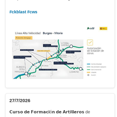
#
ckblast
#
cws
27/7/2026
𝗖𝘂𝗿𝘀𝗼 𝗱𝗲 𝗙𝗼𝗿𝗺𝗮𝗰𝗶ó𝗻 𝗱𝗲 𝗔𝗿𝘁𝗶𝗹𝗹𝗲𝗿𝗼𝘀 de