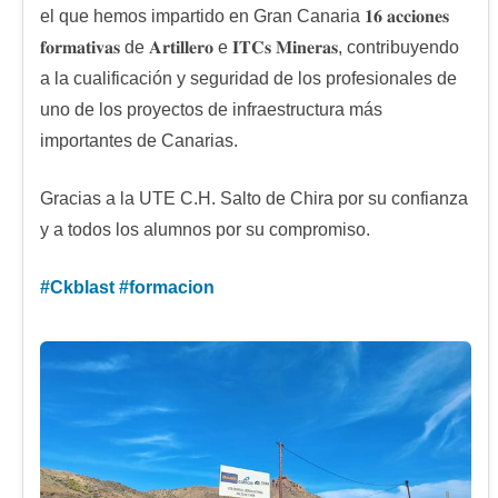
el que hemos impartido en Gran Canaria 𝟏𝟔 𝐚𝐜𝐜𝐢𝐨𝐧𝐞𝐬
𝐟𝐨𝐫𝐦𝐚𝐭𝐢𝐯𝐚𝐬 de 𝐀𝐫𝐭𝐢𝐥𝐥𝐞𝐫𝐨 e 𝐈𝐓𝐂𝐬 𝐌𝐢𝐧𝐞𝐫𝐚𝐬, contribuyendo
a la cualificación y seguridad de los profesionales de
uno de los proyectos de infraestructura más
importantes de Canarias.
Gracias a la UTE C.H. Salto de Chira por su confianza
y a todos los alumnos por su compromiso.
#
Ckblast
#
formacion