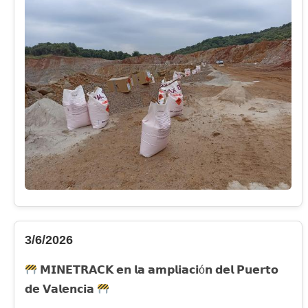
3/6/2026
𝗠𝗜𝗡𝗘𝗧𝗥𝗔𝗖𝗞 𝗲𝗻 𝗹𝗮 𝗮𝗺𝗽𝗹𝗶𝗮𝗰𝗶ó𝗻 𝗱𝗲𝗹 𝗣𝘂𝗲𝗿𝘁𝗼
𝗱𝗲 𝗩𝗮𝗹𝗲𝗻𝗰𝗶𝗮