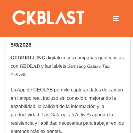
5/8/2026
𝐆𝐄𝐎𝐃𝐑𝐈𝐋𝐋𝐈𝐍𝐆 digitaliza sus campañas geotécnicas
con 𝐆𝐄𝐎𝐋𝐀𝐁 y las tablets 𝘚𝘢𝘮𝘴𝘶𝘯𝘨 𝘎𝘢𝘭𝘢𝘹𝘺 𝘛𝘢𝘣
𝘈𝘤𝘵𝘪𝘷𝘦𝟱.
La App de GEOLAB permite capturar datos de campo
en tiempo real, incluso sin conexión, mejorando la
trazabilidad, la calidad de la información y la
productividad. Las Galaxy Tab Active5 aportan la
resistencia y fiabilidad necesarias para trabajar en los
entornos más exigentes.