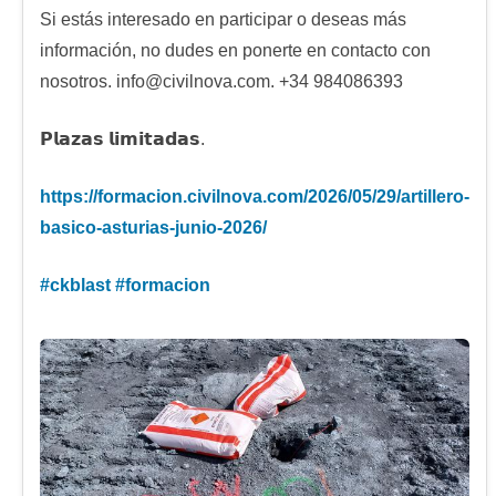
Si estás interesado en participar o deseas más
información, no dudes en ponerte en contacto con
nosotros. info@civilnova.com. +34 984086393
𝗣𝗹𝗮𝘇𝗮𝘀 𝗹𝗶𝗺𝗶𝘁𝗮𝗱𝗮𝘀.
https://
formacion.civilnova.com/2026/0
5/29/artillero-
basico-asturias-junio-2026/
#
ckblast
#
formacion