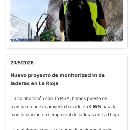
20/5/2026
𝗡𝘂𝗲𝘃𝗼 𝗽𝗿𝗼𝘆𝗲𝗰𝘁𝗼 𝗱𝗲 𝗺𝗼𝗻𝗶𝘁𝗼𝗿𝗶𝘇𝗮𝗰𝗶ó𝗻 𝗱𝗲
𝗹𝗮𝗱𝗲𝗿𝗮𝘀 𝗲𝗻 𝗟𝗮 𝗥𝗶𝗼𝗷𝗮
En colaboración con TYPSA, hemos puesto en
marcha un nuevo proyecto basado en 𝗖𝗪𝗦 para la
monitorización en tiempo real de laderas en La Rioja.
La plataforma centraliza datos de instrumentación,