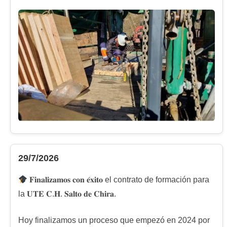
29/7/2026
𝐅𝐢𝐧𝐚𝐥𝐢𝐳𝐚𝐦𝐨𝐬 𝐜𝐨𝐧 𝐞́𝐱𝐢𝐭𝐨 el contrato de formación para
la 𝐔𝐓𝐄 𝐂.𝐇. 𝐒𝐚𝐥𝐭𝐨 𝐝𝐞 𝐂𝐡𝐢𝐫𝐚.
Hoy finalizamos un proceso que empezó en 2024 por